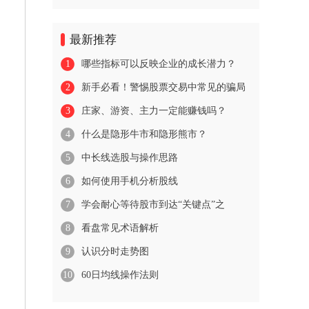
最新推荐
1
哪些指标可以反映企业的成长潜力？
2
新手必看！警惕股票交易中常见的骗局
3
庄家、游资、主力一定能赚钱吗？
4
什么是隐形牛市和隐形熊市？
5
中长线选股与操作思路
6
如何使用手机分析股线
7
学会耐心等待股市到达“关键点”之
8
看盘常见术语解析
9
认识分时走势图
10
60日均线操作法则