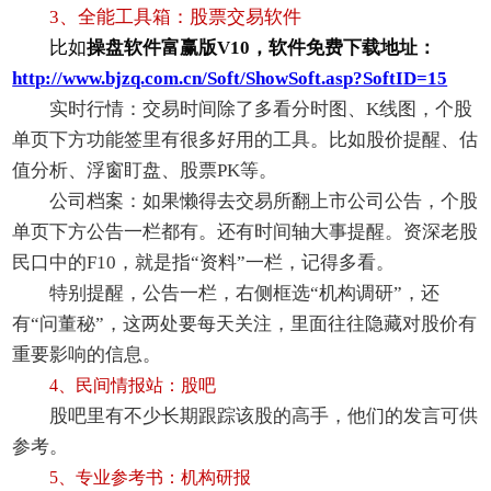
3、全能工具箱：股票交易软件
比如
操盘软件富赢版V10，软件免费下载地址：
http://www.bjzq.com.cn/Soft/ShowSoft.asp?SoftID=15
实时行情：交易时间除了多看分时图、K线图，个股
单页下方功能签里有很多好用的工具。比如股价提醒、估
值分析、浮窗盯盘、股票PK等。
公司档案：如果懒得去交易所翻上市公司公告，个股
单页下方公告一栏都有。还有时间轴大事提醒。资深老股
民口中的F10，就是指“资料”一栏，记得多看。
特别提醒，公告一栏，右侧框选“机构调研”，还
有“问董秘”，这两处要每天关注，里面往往隐藏对股价有
重要影响的信息。
4、民间情报站：股吧
股吧里有不少长期跟踪该股的高手，他们的发言可供
参考。
5、专业参考书：机构研报