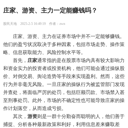
庄家、游资、主力一定能赚钱吗？
股民天地 2025-2-5 16:49:19 作者：zwn
庄家、游资、主力在证券市场中并不一定能够赚钱。
他们的盈亏状况取决于多种因素，包括市场走势、操作策
略、信息获取能力、风险控制水平等。
首先，
庄家
通常指的是在股票市场内具有较大影响力
和资金实力的投资者或投资机构，他们可能会通过操纵股
价、对倒交易、舆论造势等手段来实现盈利。然而，这些
行为并非毫无风险。一旦庄家的操纵行为被监管部门发现
并查处，将面临严厉的处罚，包括巨额罚款、市场禁入甚
至刑事处罚。此外，市场的不确定性也可能导致庄家的操
作计划落空，从而造成亏损。
其次，
游资
则是一群十分勤奋而聪明的人，他们善于
捕捉、分析各种最新政策和利好，利用信息差来赚取差