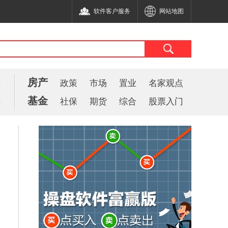
软件客户服务
网站地图
房产
告
政策
市场
置业
名家观点
基金
件
社保
期货
综合
股票入门