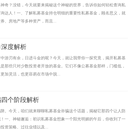
很神奇？没错，今天就要来揭秘这个神秘的世界，告诉你如何轻松查询私
查询达人！一、了解私募基金持仓明细的重要性私募基金，顾名思义，就
、房地产等多种资产，而且...
向深度解析
市中游刃有余，日进斗金的呢？今天，就让我带你一探究竟，揭开私募基
就是那些只对少数投资者开放的基金。它们不像公募基金那样，门槛低，
加灵活，也更容易在市场中脱...
骗四个阶段解析
陷阱。今天，咱们就来聊聊私募基金诈骗这个话题，揭秘它那四个让人防
吧！一、神秘邂逅：初识私募基金想象一个阳光明媚的午后，你收到了一
资策略、过往业绩以及...