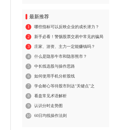
最新推荐
1
哪些指标可以反映企业的成长潜力？
2
新手必看！警惕股票交易中常见的骗局
3
庄家、游资、主力一定能赚钱吗？
4
什么是隐形牛市和隐形熊市？
5
中长线选股与操作思路
6
如何使用手机分析股线
7
学会耐心等待股市到达“关键点”之
8
看盘常见术语解析
9
认识分时走势图
10
60日均线操作法则