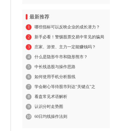
最新推荐
1
哪些指标可以反映企业的成长潜力？
2
新手必看！警惕股票交易中常见的骗局
3
庄家、游资、主力一定能赚钱吗？
4
什么是隐形牛市和隐形熊市？
5
中长线选股与操作思路
6
如何使用手机分析股线
7
学会耐心等待股市到达“关键点”之
8
看盘常见术语解析
9
认识分时走势图
10
60日均线操作法则