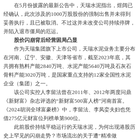
在5月份披露的最新公告中，天瑞水泥指出，煜阔已
经确认，此次涉及的1000万股股份的强制出售并未得到
妥善执行，且已被取消。不过这并未改变公司持续停牌，
并陷入退市僵局的厄运。
股价闪崩背后经营困局凸显
作为天瑞集团旗下上市公司，天瑞水泥业务主要分布
在河南、辽宁、安徽、天津等省市，截至2023年底，其
共拥有熟料产能2840万吨、水泥产能5640万吨及石灰石
骨料产能3020万吨，是国家重点支持的12家全国性水泥
企业（集团）之一。
该公司实控人李留法曾在2011年、2012年两度问鼎
《新财富》杂志评选的“新财富500富人榜”河南首富。
《2024胡润全球富豪榜》中，李留法、李凤娈夫妇也凭
借275亿元财富位列榜单第900位。
此前股价持续平稳运行的天瑞水泥，为何出现港股历
史上罕见的闪崩走势？市场流出的关于遭“精准做