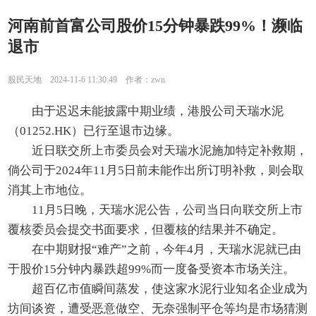
河南前首富公司股价15分钟暴跌99%！濒临
退市
股民天地 2024-11-6 11:30:49 作者：zwn
由于迟迟未能披露中期业绩，港股公司天瑞水泥
（01252.HK）已行至退市边缘。
近日联交所上市委员会对天瑞水泥施加特定补救期，
倘公司于2024年11月5日前未能作出所订明补救，则会取
消其上市地位。
11月5日晚，天瑞水泥公告，公司当日向联交所上市
覆核委员会提交书面要求，但覆核的结果并不确定。
在中期财报“难产”之前，今年4月，天瑞水泥就已由
于股价15分钟内暴跌超99%而一度备受资本市场关注。
超百亿市值瞬间蒸发，使这家水泥行业知名企业成为
坊间谈资，遭受恶意做空、无奈强制平仓等均是市场猜测