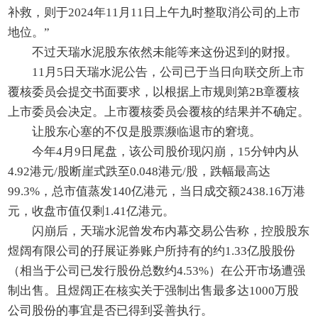
补救，则于2024年11月11日上午九时整取消公司的上市
地位。”
不过天瑞水泥股东依然未能等来这份迟到的财报。
11月5日天瑞水泥公告，公司已于当日向联交所上市
覆核委员会提交书面要求，以根据上市规则第2B章覆核
上市委员会决定。上市覆核委员会覆核的结果并不确定。
让股东心塞的不仅是股票濒临退市的窘境。
今年4月9日尾盘，该公司股价现闪崩，15分钟内从
4.92港元/股断崖式跌至0.048港元/股，跌幅最高达
99.3%，总市值蒸发140亿港元，当日成交额2438.16万港
元，收盘市值仅剩1.41亿港元。
闪崩后，天瑞水泥曾发布内幕交易公告称，控股股东
煜阔有限公司的孖展证券账户所持有的约1.33亿股股份
（相当于公司已发行股份总数约4.53%）在公开市场遭强
制出售。且煜阔正在核实关于强制出售最多达1000万股
公司股份的事宜是否已得到妥善执行。