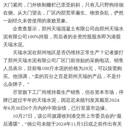
大门紧闭，门外铁制栅栏已歪歪斜斜，只有几只野狗徘徊
在侧。从大门望去，厂区内部荒草遍生、物资杂乱，俨然
一副经久未曾使用的衰败景象。
企查查显示，郑州天瑞混凝土有限公司由郑州天瑞水
泥有限公司100%持股，而后者的全资控股股东即为港股
天瑞水泥。
天瑞水泥在郑州地区是否仍维持正常生产？记者拨打
了郑州天瑞水泥有限公司厂区门前张贴的采购电话。销售
人员表示，目前每100斤水泥的价格为20元，可以按需购
买。他强调，“卖的百分之百是郑州天瑞的产品，不是什
么杂牌子。”
尽管旗下工厂尚维持着生产销售，但在资本市场，停
牌已超过半年的天瑞水泥，因迟迟未能刊发其截至2024
年6月30日6个月内的中期业绩，已行至退市边缘。
10月27日，该公司披露收到港交所上市委员会的“最
后通牒”，“倘公司未能于2024年11月5日或之前作出有关