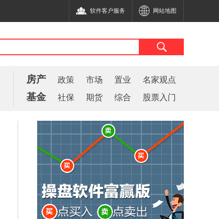
软件客户服务
网站地图
房产
告
政策
市场
置业
名家观点
基金
件
社保
期货
综合
股票入门