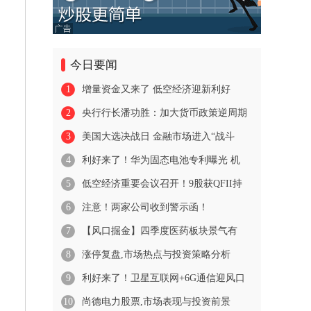
今日要闻
1
增量资金又来了 低空经济迎新利好
2
央行行长潘功胜：加大货币政策逆周期
3
美国大选决战日 金融市场进入“战斗
4
利好来了！华为固态电池专利曝光 机
5
低空经济重要会议召开！9股获QFII持
6
注意！两家公司收到警示函！
7
【风口掘金】四季度医药板块景气有
8
涨停复盘,市场热点与投资策略分析
9
利好来了！卫星互联网+6G通信迎风口
10
尚德电力股票,市场表现与投资前景