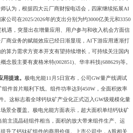
师认为，根据四大云厂商财报电话会，四家继续拓展AI
在2025/2026年的支出分别为约3000亿美元和3350
年度机遇，突显出在增量应用、用户参与和收入机会方面信
云厂商业务的赋能效应已经日渐显现，AI下游应用逐渐打
的的算力需求方资本开支有望持续增长，可持续关注国内
股主要有麦格米特(002851)、华丰科技(688629)等。
应用提速。
极电光能11月5日宣布，公司GW量产线调试
矿组件首片顺利下线。组件功率达到450W，全面积效率
组件。这标志着全球钙钛矿产业化正式迈入GW级规模化量
用场景全覆盖。极电光能方面表示，超大面积单结钙钛矿
与当前主流晶硅组件相当，面积的放大带来组件生产、运
提升了钙钛矿组件的商用价值。上市公司中，A股相关