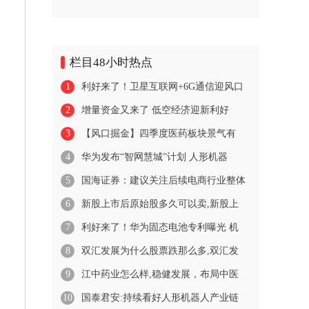
栏目48小时热点
1
利好来了！卫星互联网+6G通信迎风口
2
增量资金又来了 低空经济迎新利好
3
【风口掘金】四季度医药板块景气有
4
华为发布“智网慧城”计划 人形机器
5
国海证券：建议关注后续电商行业整体
6
新股上市后原始股多久可以卖,新股上
7
利好来了！华为固态电池专利曝光 机
8
双汇发展为什么股票跌那么多,双汇发
9
江中药业怎么样,稳健发展，布局中医
10
国泰君安:持续看好人形机器人产业链