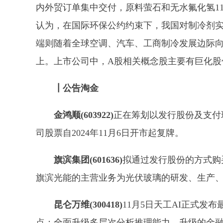
内外贸订单集中交付，原料萤石和无水氟化氢1
认为，在国际环保公约约束下，我国对制冷剂
端则随着全球空调、汽车、工商制冷发展边际向
上。‌上市公司中，A股相关概念股主要有巨化股份(60
┃公告淘金
金鸿顺(603922)
正在筹划以发行股份及支付现
司股票自2024年11月6日开市起复牌。
旗滨集团(601636)
拟通过发行股份的方式购买
旗滨光能的主营业务为光伏玻璃的研发、生产
昆仑万维(300418)
11月5日天工AI正式发
点：全面升级多层次分析推理能力、升级的金融