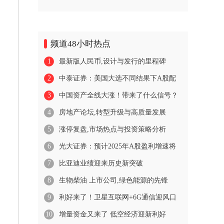
频道48小时热点
1
最新版人民币,设计与发行的里程碑
2
中泰证券：美国大选不同结果下A股配
3
中国资产全线大涨！带来了什么信号？
4
房地产论坛,转型升级与高质量发展
5
涨停复盘,市场热点与投资策略分析
6
光大证券：预计2025年A股盈利增速将
7
比亚迪业绩迎来历史新突破
8
生物柴油 上市公司,绿色能源的先锋
9
利好来了！卫星互联网+6G通信迎风口
10
增量资金又来了 低空经济迎新利好