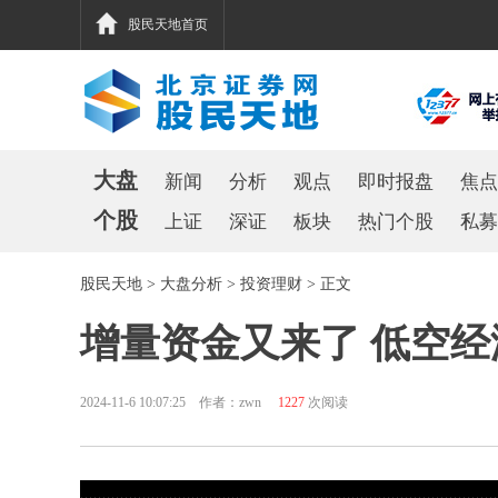
股民天地首页
大盘
新闻
分析
观点
即时报盘
焦点
个股
上证
深证
板块
热门个股
私募
股民天地
>
大盘分析
>
投资理财
> 正文
增量资金又来了 低空
2024-11-6 10:07:25 作者：zwn
1227
次阅读