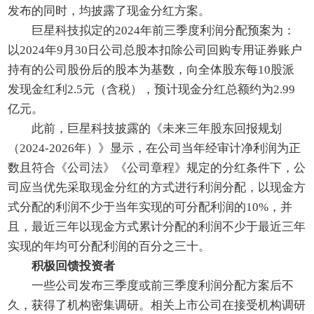
发布的同时，均披露了现金分红方案。
巨星科技拟定的2024年前三季度利润分配预案为：
以2024年9月30日公司总股本扣除公司回购专用证券账户
持有的公司股份后的股本为基数，向全体股东每10股派
发现金红利2.5元（含税），预计现金分红总额约为2.99
亿元。
此前，巨星科技披露的《未来三年股东回报规划
（2024-2026年）》显示，在公司当年经审计净利润为正
数且符合《公司法》《公司章程》规定的分红条件下，公
司应当优先采取现金分红的方式进行利润分配，以现金方
式分配的利润不少于当年实现的可分配利润的10%，并
且，最近三年以现金方式累计分配的利润不少于最近三年
实现的年均可分配利润的百分之三十。
积极回馈投资者
一些公司发布三季度或前三季度利润分配方案后不
久，获得了机构密集调研。相关上市公司在接受机构调研