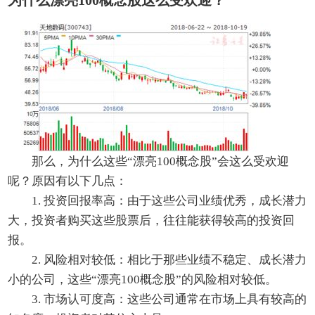
那么，为什么这些“漂亮100概念股”会这么受欢迎
呢？原因有以下几点：
1. 投资回报率高：由于这些公司业绩优秀，成长潜力
大，投资者购买这些股票后，往往能获得较高的投资回
报。
2. 风险相对较低：相比于那些业绩不稳定、成长潜力
小的公司，这些“漂亮100概念股”的风险相对较低。
3. 市场认可度高：这些公司通常在市场上具有较高的