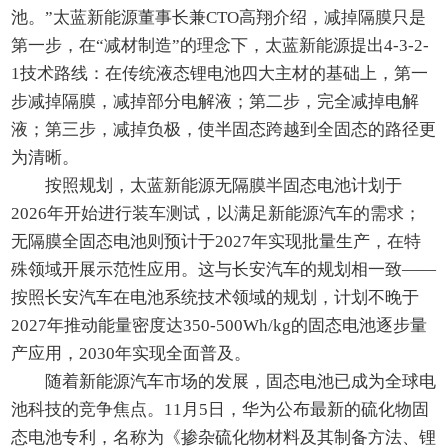
池。”太蓝新能源董事长兼CTO高翔介绍，减掉隔膜只是
第一步，在“减材制造”的理念下，太蓝新能源提出4-3-2-
1技术路线：在传统液态锂电池四大主材的基础上，第一
步减掉隔膜，减掉部分电解液；第二步，完全减掉电解
液；第三步，减掉负极，使半固态跨越到全固态的路径更
为清晰。
按照规划，太蓝新能源无隔膜半固态电池计划于
2026年开始进行装车测试，以满足新能源汽车的需求；
无隔膜全固态电池则预计于2027年实现批量生产，在特
殊领域开展示范性应用。这与长安汽车的规划相一致——
按照长安汽车在电池系统技术领域的规划，计划不晚于
2027年推动能量密度达350-500Wh/kg的固态电池逐步量
产应用，2030年实现全面普及。
随着新能源汽车市场的发展，固态电池已成为全球电
池科技的竞争焦点。11月5日，华为公布最新的硫化物固
态电池专利，名称为《掺杂硫化物材料及其制备方法、锂