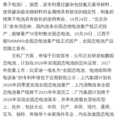
离子电池》。据悉，该专利通过掺杂包括氮元素等材料，
使得掺杂硫化物材料对金属锂具有较佳的稳定性，制备的
锂离子电池具有较长的使用寿命。10月24日，“北京亦
庄”发布消息称，国内首条全固态锂电池量产线正式投
产，能够量产50安时数全固态电池。10月26日，江西于
都500MWh全固态电池量产线正式投产，全固态电池产品
也随之发布。
主机厂方面，奇瑞于日前宣布，公司正在研发鲲鹏固
态电池，计划在2026年实现固态电池的定向运营、2027
年批量上市；比亚迪一项名为“全固态电池、电池组和用
电设备”的专利申请也于近期获批公示；上汽集团计划在
2026年四季度实现全固态电池量产，上汽清陶首条全固
态电池量产线将于2025年年底完工；广汽集团计划将于
2026年实现全固态电池装车，并率先搭载在昊铂车型
上。此外，包括大众、丰田、日产、本田、现代、通用、
宝马、福特、奔驰等十余家海外车企，均在加速固态电池