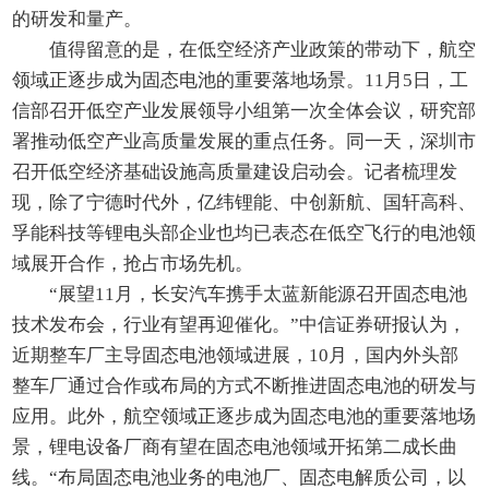
的研发和量产。
值得留意的是，在低空经济产业政策的带动下，航空
领域正逐步成为固态电池的重要落地场景。11月5日，工
信部召开低空产业发展领导小组第一次全体会议，研究部
署推动低空产业高质量发展的重点任务。同一天，深圳市
召开低空经济基础设施高质量建设启动会。记者梳理发
现，除了宁德时代外，亿纬锂能、中创新航、国轩高科、
孚能科技等锂电头部企业也均已表态在低空飞行的电池领
域展开合作，抢占市场先机。
“展望11月，长安汽车携手太蓝新能源召开固态电池
技术发布会，行业有望再迎催化。”中信证券研报认为，
近期整车厂主导固态电池领域进展，10月，国内外头部
整车厂通过合作或布局的方式不断推进固态电池的研发与
应用。此外，航空领域正逐步成为固态电池的重要落地场
景，锂电设备厂商有望在固态电池领域开拓第二成长曲
线。“布局固态电池业务的电池厂、固态电解质公司，以