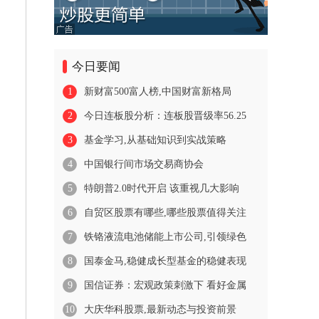
今日要闻
1
新财富500富人榜,中国财富新格局
2
今日连板股分析：连板股晋级率56.25
3
基金学习,从基础知识到实战策略
4
中国银行间市场交易商协会
5
特朗普2.0时代开启 该重视几大影响
6
自贸区股票有哪些,哪些股票值得关注
7
铁铬液流电池储能上市公司,引领绿色
8
国泰金马,稳健成长型基金的稳健表现
9
国信证券：宏观政策刺激下 看好金属
10
大庆华科股票,最新动态与投资前景