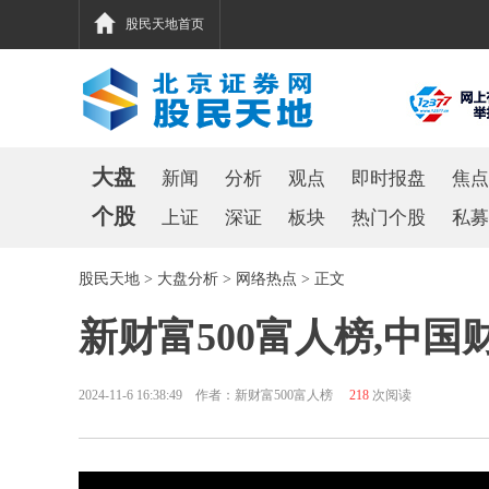
股民天地首页
大盘
新闻
分析
观点
即时报盘
焦点
个股
上证
深证
板块
热门个股
私募
股民天地
>
大盘分析
>
网络热点
> 正文
新财富500富人榜,中国
2024-11-6 16:38:49 作者：新财富500富人榜
218
次阅读