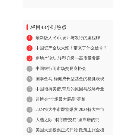
栏目48小时热点
1
最新版人民币,设计与发行的里程碑
2
中国资产全线大涨！带来了什么信号？
3
房地产论坛,转型升级与高质量发展
4
中国银行间市场交易商协会
5
国泰金马,稳健成长型基金的稳健表现
6
中国增持美债,背后的原因与战略考量
7
进博会“全场最大展品”亮相
8
2024特大牛市即将爆发,2024特大牛市
9
大选之际:“特朗普交易”里靠谱的究
10
美国大选投票正式开始 政策主张全梳