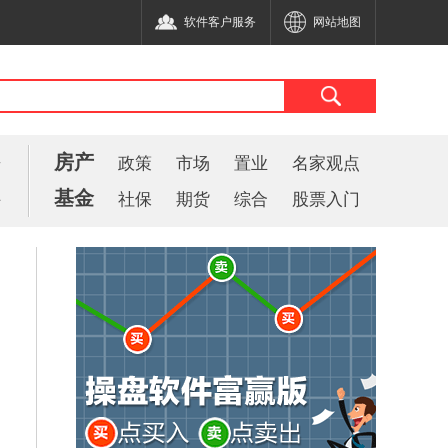
软件客户服务
网站地图
房产
告
政策
市场
置业
名家观点
基金
件
社保
期货
综合
股票入门