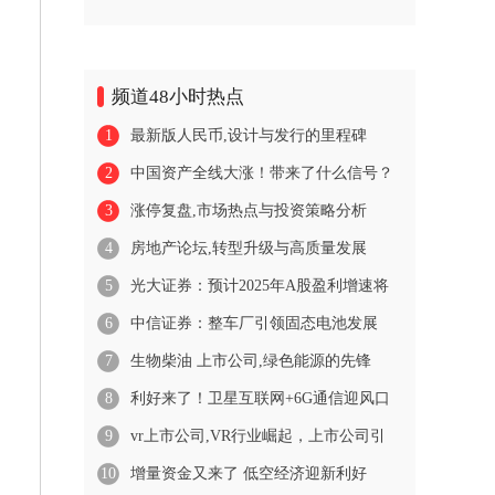
频道48小时热点
1
最新版人民币,设计与发行的里程碑
2
中国资产全线大涨！带来了什么信号？
3
涨停复盘,市场热点与投资策略分析
4
房地产论坛,转型升级与高质量发展
5
光大证券：预计2025年A股盈利增速将
6
中信证券：整车厂引领固态电池发展
7
生物柴油 上市公司,绿色能源的先锋
8
利好来了！卫星互联网+6G通信迎风口
9
vr上市公司,VR行业崛起，上市公司引
10
增量资金又来了 低空经济迎新利好