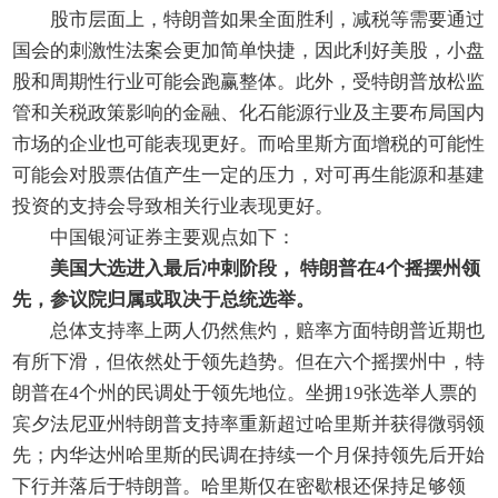
股市层面上，特朗普如果全面胜利，减税等需要通过
国会的刺激性法案会更加简单快捷，因此利好美股，小盘
股和周期性行业可能会跑赢整体。此外，受特朗普放松监
管和关税政策影响的金融、化石能源行业及主要布局国内
市场的企业也可能表现更好。而哈里斯方面增税的可能性
可能会对股票估值产生一定的压力，对可再生能源和基建
投资的支持会导致相关行业表现更好。
中国银河证券主要观点如下：
美国大选进入最后冲刺阶段， 特朗普在4个摇摆州领
先，参议院归属或取决于总统选举。
总体支持率上两人仍然焦灼，赔率方面特朗普近期也
有所下滑，但依然处于领先趋势。但在六个摇摆州中，特
朗普在4个州的民调处于领先地位。坐拥19张选举人票的
宾夕法尼亚州特朗普支持率重新超过哈里斯并获得微弱领
先；内华达州哈里斯的民调在持续一个月保持领先后开始
下行并落后于特朗普。哈里斯仅在密歇根还保持足够领