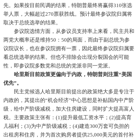
先。如果按目前民调的结果，特朗普最终将赢得310张选
举人票，大幅超过270票获胜线。预计最终参议院归属将
取决于总统选举的结果。
参议院选情方面，从参议员支持率上来看，民主共和
两党大概率还是维持50：50的局面，而由于副总统为参
议院议长，也在参议院拥有一票，因此最终参议院归属要
看总统选举的结果。但也不排除会出现分裂国会的可能
性，即参议院多数党和总统的党派非同一党派。
哈里斯目前政策更偏向于内政，特朗普则注重“美国
优先”。
民主党候选人哈里斯目前提出的政策绝大多是专注于
内政的，其提出的“机会经济”中心思想是补贴国内中产阶
级，给中产阶级减税，加大住房建设，同时扩大提高富人
税。主要政策主张有：(1)提升最低工资水平；(2)提高育
儿福利；(3)为中产阶级减税；(4)建造300万套可负担的
出租房和住房，并为首次购房者提供25,000美元的首付补