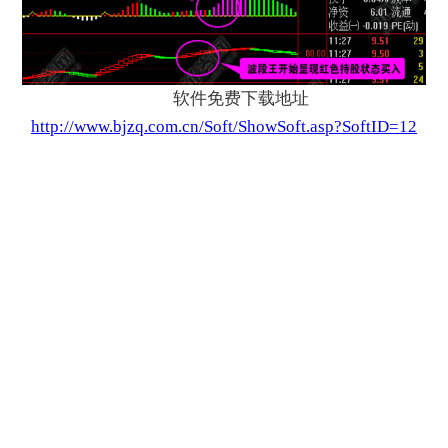
软件免费下载地址
http://www.bjzq.com.cn/Soft/ShowSoft.asp?SoftID=12