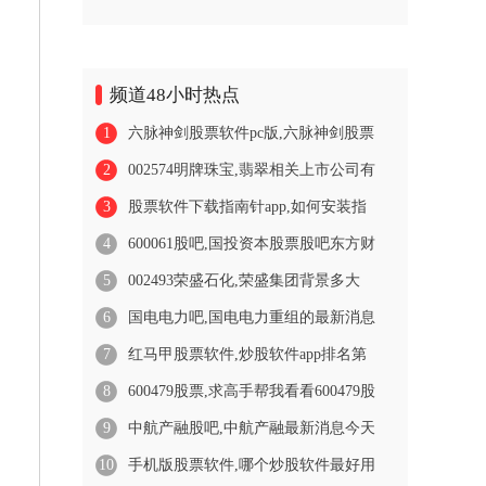
频道48小时热点
1
六脉神剑股票软件pc版,六脉神剑股票
2
002574明牌珠宝,翡翠相关上市公司有
3
股票软件下载指南针app,如何安装指
4
600061股吧,国投资本股票股吧东方财
5
002493荣盛石化,荣盛集团背景多大
6
国电电力吧,国电电力重组的最新消息
7
红马甲股票软件,炒股软件app排名第
8
600479股票,求高手帮我看看600479股
9
中航产融股吧,中航产融最新消息今天
10
手机版股票软件,哪个炒股软件最好用