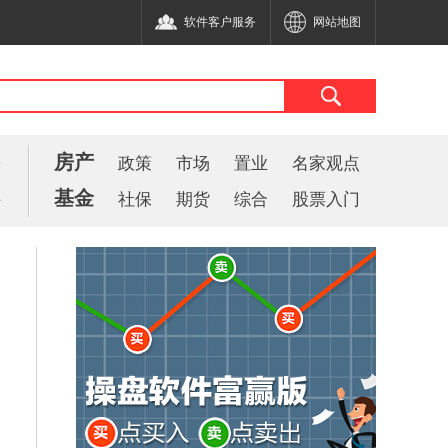
软件客户服务
网站地图
房产
告
政策
市场
置业
名家观点
基金
件
社保
期货
综合
股票入门